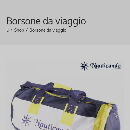
Salta
al
Borsone da viaggio
contenuto
/
Shop
/
Borsone da viaggio