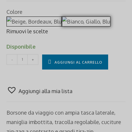
Colore
Rimuovi le scelte
Disponibile
Borsone
-
+
AGGIUNGI AL CARRELLO
da
viaggio
quantità
Aggiungi alla mia lista
Borsone da viaggio con ampia tasca laterale,
maniglia imbottita, tracolla regolabile, cuciture
zig-zag a contrasto e grandi tira-zip.