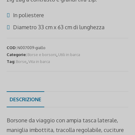
In poliestere
Diametro 33 cm x 63 cm di lunghezza
COD:
N007009-giallo
Categorie:
Borse e borsoni
,
Utili in barca
Tag:
Borse
,
Vita in barca
DESCRIZIONE
Borsone da viaggio con ampia tasca laterale,
maniglia imbottita, tracolla regolabile, cuciture