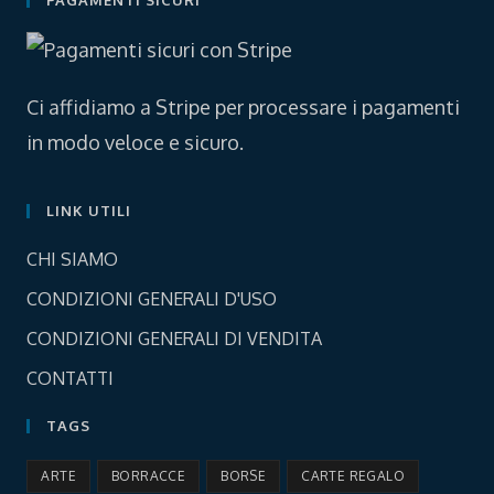
PAGAMENTI SICURI
new
new
tab
tab
Ci affidiamo a Stripe per processare i pagamenti
in modo veloce e sicuro.
LINK UTILI
Opens
CHI SIAMO
in
Opens
CONDIZIONI GENERALI D'USO
a
in
Opens
new
CONDIZIONI GENERALI DI VENDITA
a
in
tab
Opens
new
CONTATTI
a
in
tab
new
TAGS
a
tab
new
ARTE
BORRACCE
BORSE
CARTE REGALO
tab