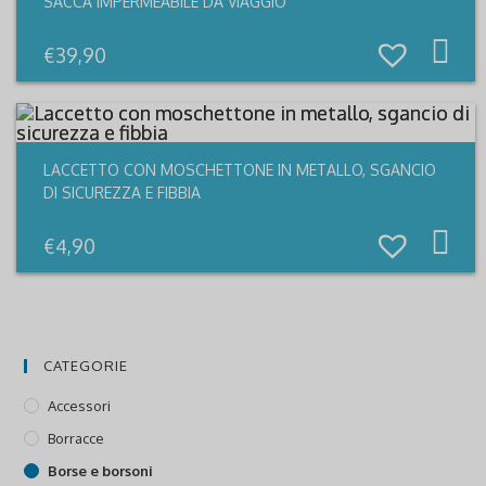
SACCA IMPERMEABILE DA VIAGGIO
€
39,90
LACCETTO CON MOSCHETTONE IN METALLO, SGANCIO
DI SICUREZZA E FIBBIA
Qu
pr
€
4,90
ha
più
var
Le
opz
po
es
sce
CATEGORIE
nel
pa
del
Accessori
pr
Borracce
Borse e borsoni