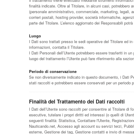
Il trattamento viene effettuato mediante strumenti informatici
finalità indicate. Oltre al Titolare, in alcuni casi, potrebbero
(personale amministrativo, commerciale, marketing, legali, amm
corrieri postali, hosting provider, società informatiche, ag
parte del Titolare. L’elenco aggiornato dei Responsabili potrà
Luogo
I Dati sono trattati presso le sedi operative del Titolare ed in 
informazioni, contatta il Titolare.
I Dati Personali dell’Utente potrebbero essere trasferiti in un 
luogo del trattamento l’Utente può fare riferimento alla sezion
Periodo di conservazione
Se non diversamente indicato in questo documento, i Dati Perso
stati raccolti e potrebbero essere conservati per un periodo p
Finalità del Trattamento dei Dati raccolti
I Dati dell’Utente sono raccolti per consentire al Titolare di f
esecutive, tutelare i propri diritti ed interessi (o quelli di Ute
seguenti finalità: Statistica, Contattare l'Utente, Registrazi
Nauticando.net, Accesso agli account su servizi terzi, Pubbli
esterne, Gestione dei tag, Gestione contatti e invio di mess