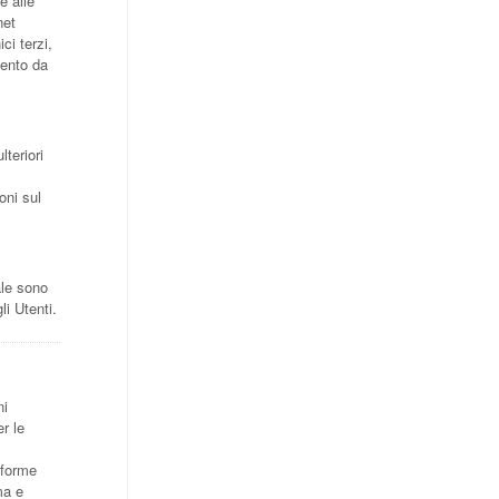
e alle
net
ci terzi,
mento da
lteriori
oni sul
ale sono
li Utenti.
ni
er le
aforme
ma e