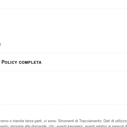
t
Policy completa
omo o tramite terze parti, ci sono: Strumenti di Tracciamento; Dati di utilizzo
to; risposte alle domande; clic; eventi keypress; eventi relativi ai sensori d