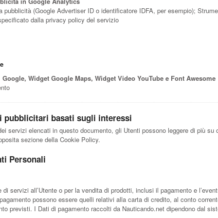
blicità in Google Analytics
r la pubblicità (Google Advertiser ID o identificatore IDFA, per esempio); Strume
pecificato dalla privacy policy del servizio
ne
di Google, Widget Google Maps, Widget Video YouTube e Font Awesome
ento
pubblicitari basati sugli interessi
i dei servizi elencati in questo documento, gli Utenti possono leggere di più su
'apposita sezione della Cookie Policy.
ati Personali
e di servizi all’Utente o per la vendita di prodotti, inclusi il pagamento e l’even
 pagamento possono essere quelli relativi alla carta di credito, al conto corren
mento previsti. I Dati di pagamento raccolti da Nauticando.net dipendono dal sis