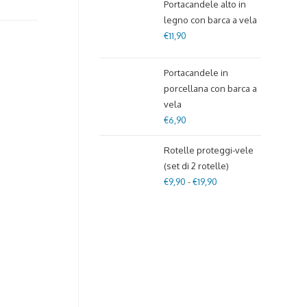
Portacandele alto in
legno con barca a vela
€
11,90
Portacandele in
porcellana con barca a
vela
€
6,90
Rotelle proteggi-vele
(set di 2 rotelle)
€
9,90
-
€
19,90
Fascia
di
prezzo:
da
€9,90
a
€19,90