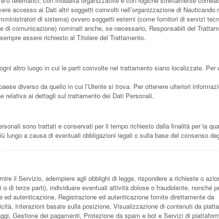
 e/o telematici, con modalità organizzative e con logiche strettamente correlat
 avere accesso ai Dati altri soggetti coinvolti nell’organizzazione di Nauticando.
inistratori di sistema) ovvero soggetti esterni (come fornitori di servizi tecni
enzie di comunicazione) nominati anche, se necessario, Responsabili del Tratta
 sempre essere richiesto al Titolare del Trattamento.
ogni altro luogo in cui le parti coinvolte nel trattamento siano localizzate. Per u
paese diverso da quello in cui l’Utente si trova. Per ottenere ulteriori informazi
e relativa ai dettagli sul trattamento dei Dati Personali.
nali sono trattati e conservati per il tempo richiesto dalla finalità per la qu
iù lungo a causa di eventuali obbligazioni legali o sulla base del consenso deg
ornire il Servizio, adempiere agli obblighi di legge, rispondere a richieste o azio
nti o di terze parti), individuare eventuali attività dolose o fraudolente, nonché p
one ed autenticazione, Registrazione ed autenticazione fornite direttamente da
cità, Interazioni basate sulla posizione, Visualizzazione di contenuti da piatt
aggi, Gestione dei pagamenti, Protezione da spam e bot e Servizi di piattafor