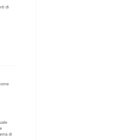
nti di
 come
tuale
te
tema di