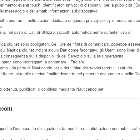
mento; eventi touch; identificatori univoci di dispositivi per la pubblicità (G
el messaggio o dell'email; informazioni sul dispositivo.
olti sono forniti nelle sezioni dedicate di questa privacy policy o mediante spec
si.
e o, nel caso di Dati di Utilizzo, raccolti automaticamente durante l'uso di
ticando.net sono obbligatori. Se l’Utente rifiuta di comunicarli, potrebbe esser
cui Nauticando.net indichi alcuni Dati come facoltativi, gli Utenti sono liberi di
a conseguenza sulla disponibilità del Servizio o sulla sua operatività.
gatori sono incoraggiati a contattare il Titolare.
ento - da parte di Nauticando.net o dei titolari dei servizi terzi utilizzati da
ll'Utente, oltre alle ulteriori finalità descritte nel presente documento e nella C
zi ottenuti, pubblicati o condivisi mediante Nauticando.net.
ccolti
mpedire l’accesso, la divulgazione, la modifica o la distruzione non autorizzate