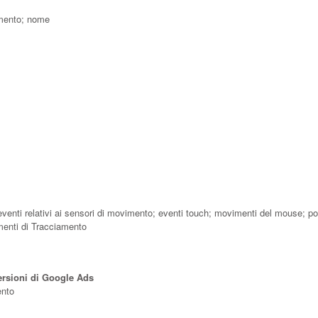
amento; nome
; eventi relativi ai sensori di movimento; eventi touch; movimenti del mouse; p
umenti di Tracciamento
rsioni di Google Ads
ento