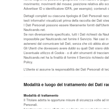
movimento; movimenti del mouse; posizione relativa allo scorri
Advertiser ID o identificatore IDFA, per esempio); contenuti d
Dettagli completi su ciascuna tipologia di Dati Personali racc
testi informativi visualizzati prima della raccolta dei Dati stes
I Dati Personali possono essere liberamente forniti dall'Utent
Nauticando.net.
Se non diversamente specificato, tutti i Dati richiesti da Nau
impossibile per Nauticando.net fornire il Servizio. Nei casi in 
astenersi dal comunicare tali Dati, senza che ciò abbia alcun
Gli Utenti che dovessero avere dubbi su quali Dati siano obbli
L’eventuale utilizzo di Cookie - o di altri strumenti di tracciam
Nauticando.net ha la finalità di fornire il Servizio richiesto da
Policy.
L'Utente si assume la responsabilità dei Dati Personali di ter
Modalità e luogo del trattamento dei Dati ra
Modalità di trattamento
Il Titolare adotta le opportune misure di sicurezza volte ad i
Personali.