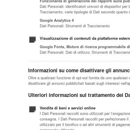
Funzionalità di generazione dei rapporti sulla pub
Dati Personali: identificatori univoci di dispositivi pe
Tracciamento; varie tipologie di Dati secondo quanto s
Google Analytics 4
Dati Personali: Strumenti di Tracciamento
Visualizzazione di contenuti da piattaforme ester
Google Fonts, Motore di ricerca programmabile 
Dati Personali: Dati di utilizzo; Strumenti di Tracciam
Informazioni su come disattivare gli annunci 
Oltre a qualsiasi funzione di opt-out fornita da uno qualsias
disattivare gli annunci pubblicitari basati sugli interessi nell
Ulteriori informazioni sul trattamento dei D
Vendita di beni e servizi online
I Dati Personali raccolti sono utilizzati per l’erogazion
consegna. I Dati Personali raccolti per perfezionare il
utilizzato per il bonifico o ad altri strumenti di paga
pagamento utilizzato.