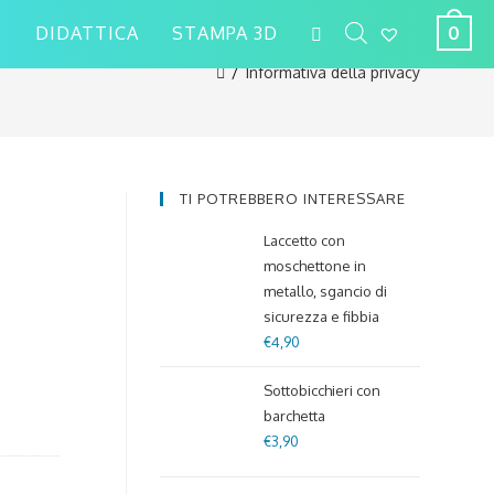
DIDATTICA
STAMPA 3D
0
/
Informativa della privacy
TI POTREBBERO INTERESSARE
Laccetto con
moschettone in
metallo, sgancio di
sicurezza e fibbia
€
4,90
Sottobicchieri con
barchetta
€
3,90