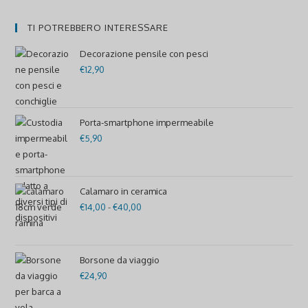
TI POTREBBERO INTERESSARE
Decorazione pensile con pesci
€
12,90
Porta-smartphone impermeabile
€
5,90
Calamaro in ceramica
€
14,00
-
€
40,00
Fascia
di
prezzo:
da
Borsone da viaggio
€
24,90
€14,00
a