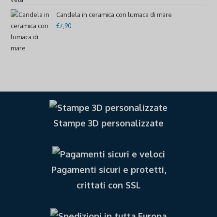
€40,00
Candela in ceramica con lumaca di mare
€
7,90
Stampe 3D personalizzate
Pagamenti sicuri e protetti,
crittati con SSL