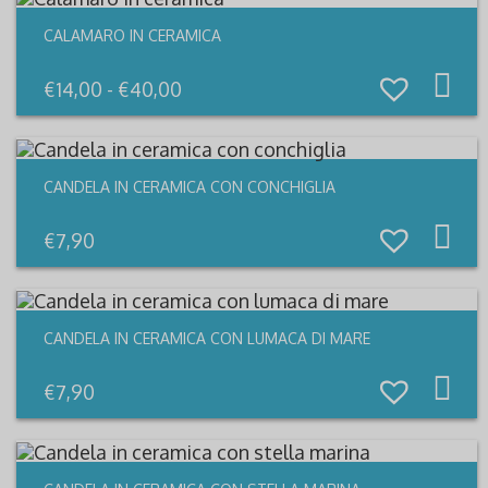
opz
a
po
€55,00
es
CALAMARO IN CERAMICA
sce
Qu
nel
pr
pa
Fascia
€
14,00
-
€
40,00
ha
del
di
più
pr
prezzo:
var
da
Le
€14,00
opz
a
po
€40,00
es
CANDELA IN CERAMICA CON CONCHIGLIA
sce
nel
pa
€
7,90
del
pr
CANDELA IN CERAMICA CON LUMACA DI MARE
€
7,90