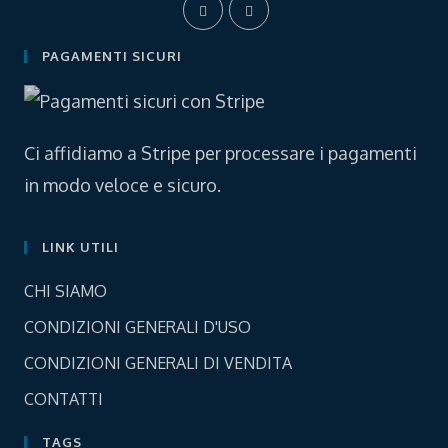
Opens
Opens
in
in
a
a
PAGAMENTI SICURI
new
new
tab
tab
Ci affidiamo a Stripe per processare i pagamenti
in modo veloce e sicuro.
LINK UTILI
Opens
CHI SIAMO
in
Opens
CONDIZIONI GENERALI D'USO
a
in
Opens
new
CONDIZIONI GENERALI DI VENDITA
a
in
tab
Opens
new
CONTATTI
a
in
tab
new
TAGS
a