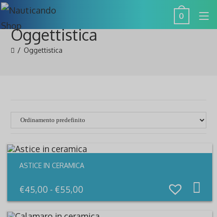
Salta
0
al
Oggettistica
contenuto
/
Oggettistica
ASTICE IN CERAMICA
Qu
pr
Fascia
€
45,00
-
€
55,00
ha
di
più
prezzo:
var
da
Le
€45,00