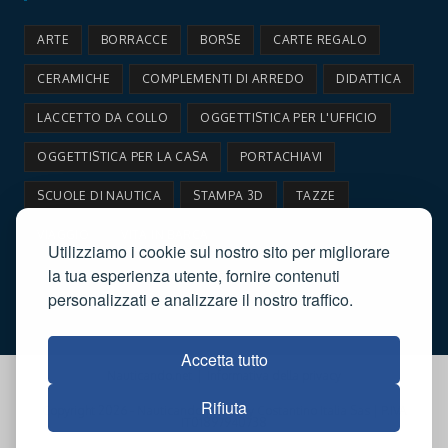
tab
new
ARTE
BORRACCE
BORSE
CARTE REGALO
tab
CERAMICHE
COMPLEMENTI DI ARREDO
DIDATTICA
LACCETTO DA COLLO
OGGETTISTICA PER L'UFFICIO
OGGETTISTICA PER LA CASA
PORTACHIAVI
SCUOLE DI NAUTICA
STAMPA 3D
TAZZE
VIAGGIO
VITA IN BARCA
Utilizziamo i cookie sul nostro sito per migliorare
la tua esperienza utente, fornire contenuti
personalizzati e analizzare il nostro traffico.
Accetta tutto
Nauticando.net
Informativa della privacy
Rifiuta
Copyright 2026 - Nauticando | Web by Costantino Italia Sas | P.IVA
IT01897940738