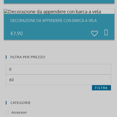
pr
DECORAZIONE DA APPENDERE CON BARCA A VELA
€
7,90
FILTRA PER PREZZO
Prezzo
Min
Prezzo
Max
FILTRA
CATEGORIE
Accessori