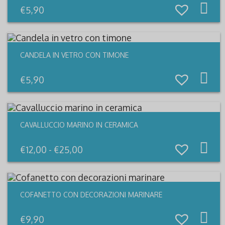
€
5,90
CANDELA IN VETRO CON TIMONE
€
5,90
CAVALLUCCIO MARINO IN CERAMICA
Qu
pr
Fascia
€
12,00
-
€
25,00
ha
di
più
prezzo:
var
da
Le
€12,00
opz
a
po
€25,00
es
COFANETTO CON DECORAZIONI MARINARE
sce
nel
pa
€
9,90
del