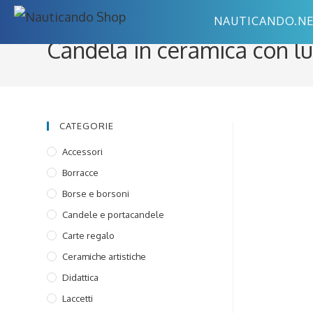
Salta
NAUTICANDO.N
al
Candela in ceramica con l
contenuto
CATEGORIE
Accessori
Borracce
Borse e borsoni
Candele e portacandele
Carte regalo
Ceramiche artistiche
Didattica
Laccetti