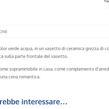
Ta
IONE
lor verde acqua, in un vasetto di ceramica grezza di c
a sulla parte frontale del vasetto.
come soprammobile in casa, come complemento d’arredo s
 una cena romantica.
trebbe interessare…