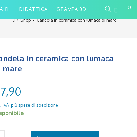
0
A
DIDATTICA
STAMPA 3D
/
Shop
/
Candela in ceramica con lumaca di mare
andela in ceramica con lumaca
i mare
€
7,90
sponibile
ndela