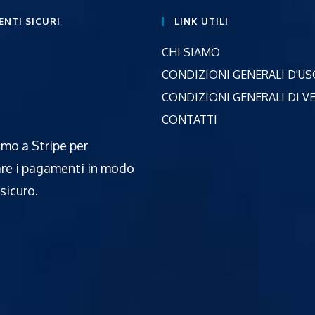
NTI SICURI
LINK UTILI
Opens
CHI SIAMO
in
CONDIZIONI GENERALI D'US
a
CONDIZIONI GENERALI DI V
new
Opens
CONTATTI
tab
in
amo a Stripe per
a
re i pagamenti in modo
new
tab
sicuro.