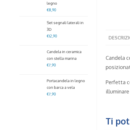
legno
€
8,90
Set segnali laterali in
3D
€
12,90
DESCRIZ
Candela in ceramica
Candela co
con stella marina
€
7,90
posizionat
Portacandela in legno
Perfetta 
con barca a vela
illuminare
€
7,90
Ti po