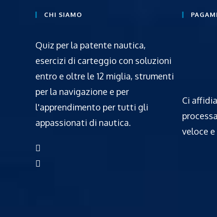
CHI SIAMO
PAGAME
Quiz per la patente nautica,
esercizi di carteggio con soluzioni
entro e oltre le 12 miglia, strumenti
per la navigazione e per
Ci affidi
l'apprendimento per tutti gli
processa
appassionati di nautica.
veloce e 
Opens
in
Opens
a
in
new
a
tab
new
tab