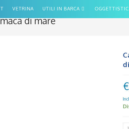
ET
VETRINA
UTILI IN BARCA
OGGETTISTIC
umaca di mare
C
d
Di
Ca