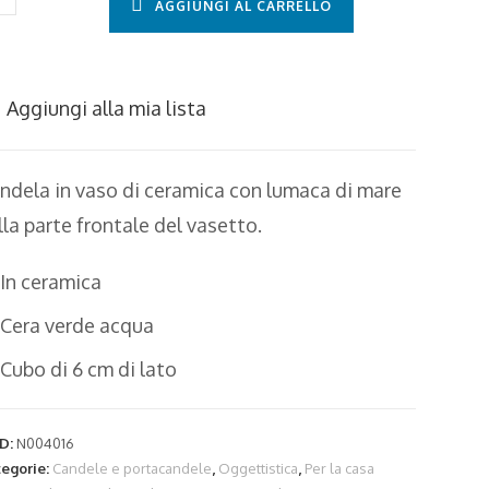
AGGIUNGI AL CARRELLO
ramica
n
maca
Aggiungi alla mia lista
re
ntità
ndela in vaso di ceramica con lumaca di mare
lla parte frontale del vasetto.
In ceramica
Cera verde acqua
Cubo di 6 cm di lato
D:
N004016
tegorie:
Candele e portacandele
,
Oggettistica
,
Per la casa