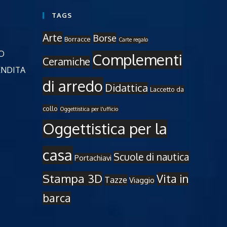
TAGS
Arte
Borse
Borracce
Carte regalo
Opens
O
Complementi
Ceramiche
in
Opens
ENDITA
a
in
di arredo
Didattica
new
Laccetto da
a
tab
new
collo
Oggettistica per l'ufficio
tab
Oggettistica per la
casa
Scuole di nautica
Portachiavi
Stampa 3D
Vita in
Tazze
Viaggio
barca