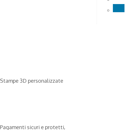
Qu
pr
ha
più
var
Le
op
po
es
sce
nel
Stampe 3D personalizzate
pa
de
pr
Pagamenti sicuri e protetti,