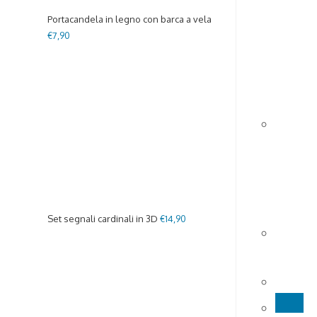
Portacandela in legno con barca a vela
€
7,90
Set segnali cardinali in 3D
€
14,90
Candela 
mare
€
7,90