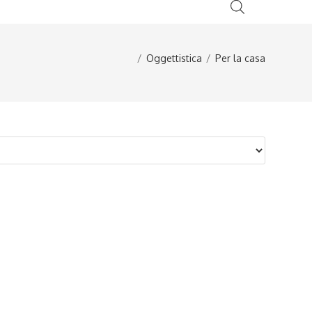
ICA
DIDATTICA
STAMPA 3D
0
/
Oggettistica
/
Per la casa