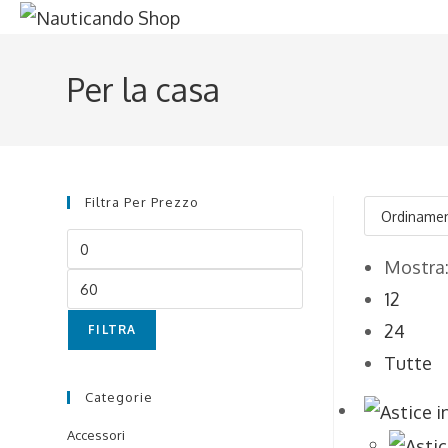
NAUTICANDO
Salta
al
contenuto
Per la casa
Filtra Per Prezzo
Prezzo
Mostra
Min
Prezzo
12
Max
24
FILTRA
Tutte
Categorie
Accessori