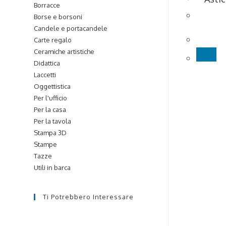
Borracce
Astice i
Borse e borsoni
Candele e portacandele
€
45,0
Carte regalo
Ceramiche artistiche
Qu
Didattica
pr
Laccetti
ha
Oggettistica
più
Per l'ufficio
var
Per la casa
Le
Per la tavola
op
Stampa 3D
po
Stampe
es
Tazze
sce
Utili in barca
nel
pa
Ti Potrebbero Interessare
de
pr