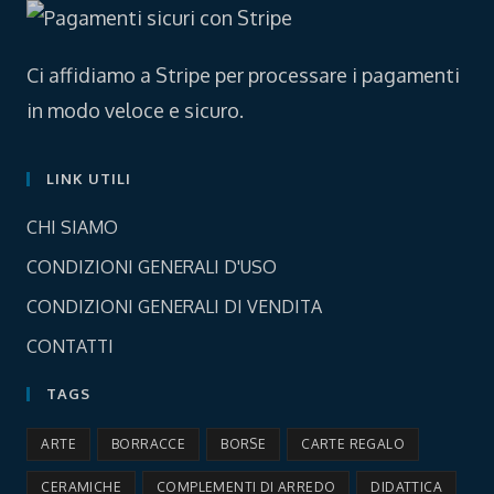
tab
tab
Ci affidiamo a Stripe per processare i pagamenti
in modo veloce e sicuro.
LINK UTILI
Opens
CHI SIAMO
in
Opens
CONDIZIONI GENERALI D'USO
a
in
Opens
new
CONDIZIONI GENERALI DI VENDITA
a
in
tab
Opens
new
CONTATTI
a
in
tab
new
TAGS
a
tab
new
ARTE
BORRACCE
BORSE
CARTE REGALO
tab
CERAMICHE
COMPLEMENTI DI ARREDO
DIDATTICA