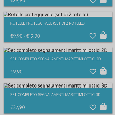
€
29,90
ROTELLE PROTEGGI-VELE (SET DI 2 ROTELLE)
Qu
pr
Fascia
€
9,90
-
€
19,90
ha
di
più
prezzo:
var
da
Le
€9,90
opz
a
po
€19,90
es
SET COMPLETO SEGNALAMENTI MARITTIMI OTTICI 2D
sce
nel
pa
€
9,90
del
pr
SET COMPLETO SEGNALAMENTI MARITTIMI OTTICI 3D
€
37,90