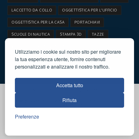
LACCETTO DA COLLO
OGGETTISTICA PER L'UFFICIO
OGGETTISTICA PER LA CASA
PORTACHIAVI
SCUOLE DI NAUTICA
STAMPA 3D
TAZZE
VIAGGIO
VITA IN BARCA
Utilizziamo i cookie sul nostro sito per migliorare
la tua esperienza utente, fornire contenuti
personalizzati e analizzare il nostro traffico.
Accetta tutto
Nauticando.net
Informativa della privacy
Rifiuta
Copyright 2026 - Nauticando | Web by Costantino Italia Sas | P.IVA
IT01897940738
Preferenze