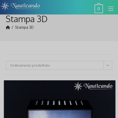
Salta
0
al
Stampa 3D
contenuto
/
Stampa 3D
Ordinamento predefinito