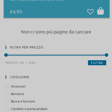
€
4,90
Non ci sono più pagine da caricare
FILTRA PER PREZZO
Prezzo
Prezzo
PREZZO:
€0
—
€40
FILTRA
Min
Max
CATEGORIE
Accessori
Borracce
Borse e borsoni
Candele e portacandele