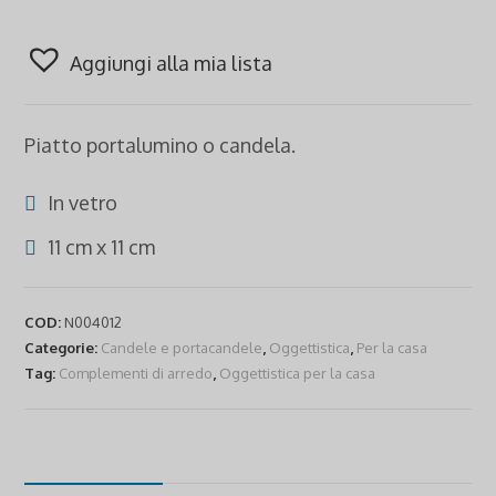
vetro
quantità
Aggiungi alla mia lista
Piatto portalumino o candela.
In vetro
11 cm x 11 cm
COD:
N004012
Categorie:
Candele e portacandele
,
Oggettistica
,
Per la casa
Tag:
Complementi di arredo
,
Oggettistica per la casa