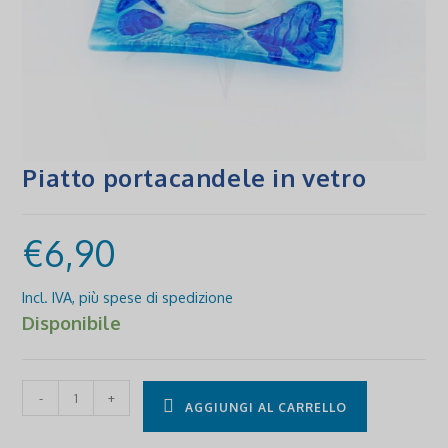
Piatto portacandele in vetro
€
6,90
Disponibile
Piatto
-
+
AGGIUNGI AL CARRELLO
portacandele
in