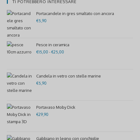
TI POTREBBERO INTERESSARE
Portacandele in gres smaltato con ancora
€
5,90
Pesce in ceramica
€
15,00
-
€
25,00
Fascia
di
prezzo:
da
Candela in vetro con stelle marine
€
5,90
€15,00
a
€25,00
Portavaso Moby Dick
€
29,90
Gabbiano in legno con conchiglie