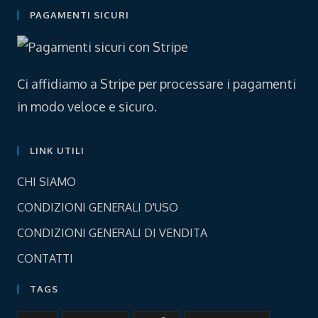
a
a
PAGAMENTI SICURI
new
new
tab
tab
Ci affidiamo a Stripe per processare i pagamenti
in modo veloce e sicuro.
LINK UTILI
Opens
CHI SIAMO
in
Opens
CONDIZIONI GENERALI D'USO
a
in
Opens
new
CONDIZIONI GENERALI DI VENDITA
a
in
tab
Opens
new
CONTATTI
a
in
tab
new
TAGS
a
tab
new