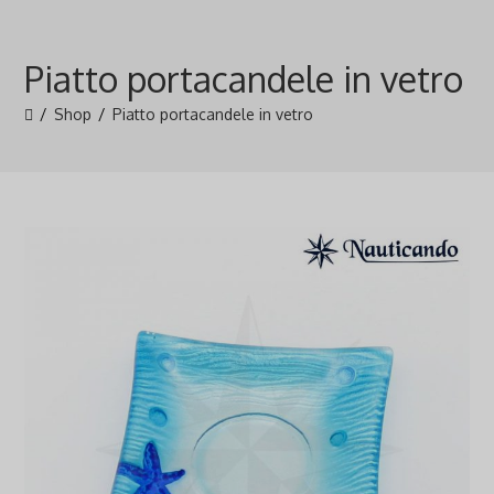
Salta
al
Piatto portacandele in vetro
contenuto
/
Shop
/
Piatto portacandele in vetro